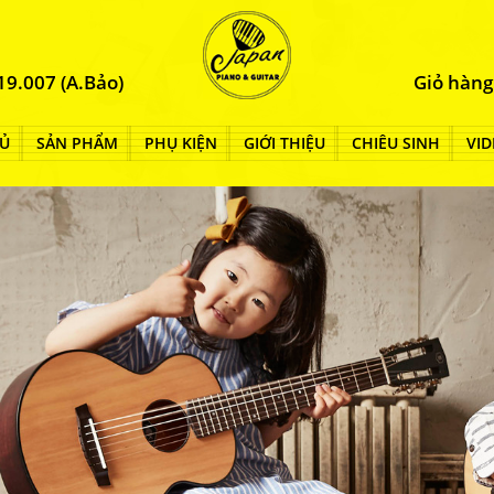
19.007 (A.Bảo)
Giỏ hàng
Ủ
SẢN PHẨM
PHỤ KIỆN
GIỚI THIỆU
CHIÊU SINH
VID