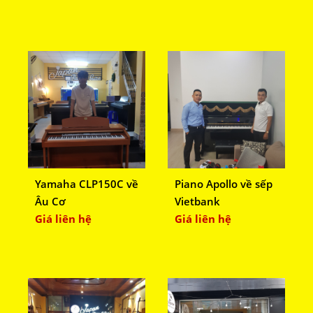
Yamaha CLP150C về
Piano Apollo về sếp
Âu Cơ
Vietbank
Giá liên hệ
Giá liên hệ