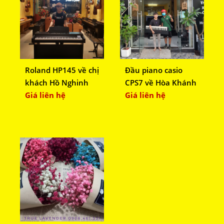
Roland HP145 về chị
Đầu piano casio
khách Hồ Nghinh
CPS7 về Hòa Khánh
Giá liên hệ
Giá liên hệ