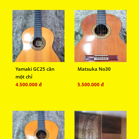
Yamaki GC25 cần
Matsuka No30
một chỉ
4.500.000 đ
5.500.000 đ