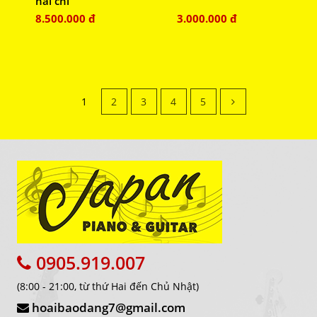
hai chỉ
8.500.000 đ
3.000.000 đ
1
2
3
4
5
0905.919.007
(8:00 - 21:00, từ thứ Hai đến Chủ Nhật)
hoaibaodang7@gmail.com