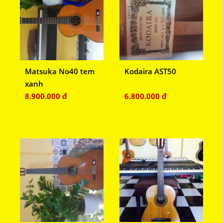
Matsuka No40 tem
Kodaira AST50
xanh
8.900.000 đ
6.800.000 đ