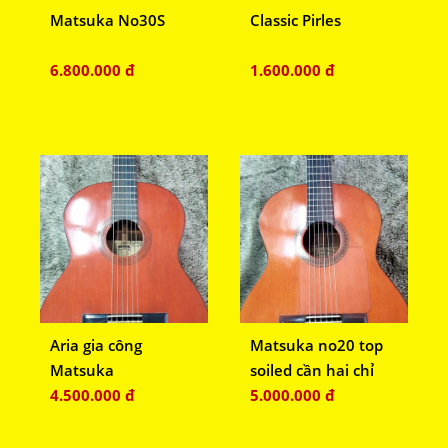
Matsuka No30S
Classic Pirles
6.800.000 đ
1.600.000 đ
Aria gia công
Matsuka no20 top
Matsuka
soiled cần hai chỉ
4.500.000 đ
5.000.000 đ