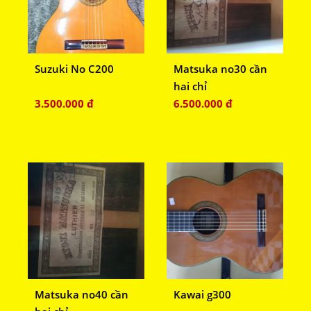
Suzuki No C200
Matsuka no30 cần
hai chỉ
3.500.000 đ
6.500.000 đ
Matsuka no40 cần
Kawai g300