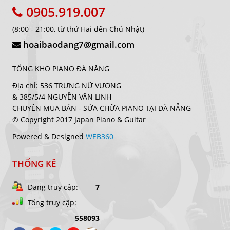
0905.919.007
(8:00 - 21:00, từ thứ Hai đến Chủ Nhật)
hoaibaodang7@gmail.com
TỔNG KHO PIANO ĐÀ NẴNG
Địa chỉ: 536 TRƯNG NỮ VƯƠNG
& 385/5/4 NGUYỄN VĂN LINH
CHUYÊN MUA BÁN - SỬA CHỮA PIANO TẠI ĐÀ NẴNG
© Copyright 2017 Japan Piano & Guitar
Powered & Designed
WEB360
THỐNG KÊ
Đang truy cập:
7
Tổng truy cập:
558093