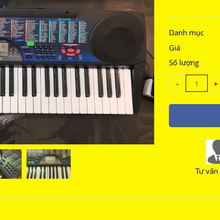
Danh mục
Giá
Số lượng
-
+
Tư vấn 