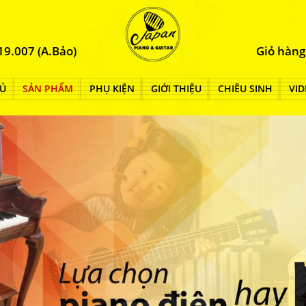
19.007 (A.Bảo)
Giỏ hàng
Ủ
SẢN PHẨM
PHỤ KIỆN
GIỚI THIỆU
CHIÊU SINH
VID