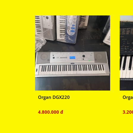
Organ DGX220
Orga
4.800.000 đ
3.20