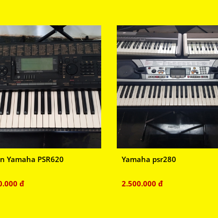
n Yamaha PSR620
Yamaha psr280
0.000 đ
2.500.000 đ