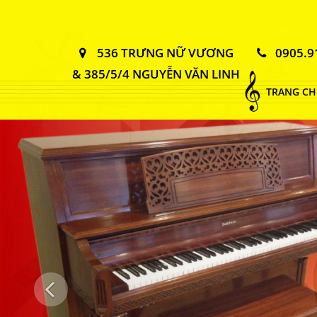
536 TRƯNG NỮ VƯƠNG
0905.9
& 385/5/4 NGUYỄN VĂN LINH
TRANG CH