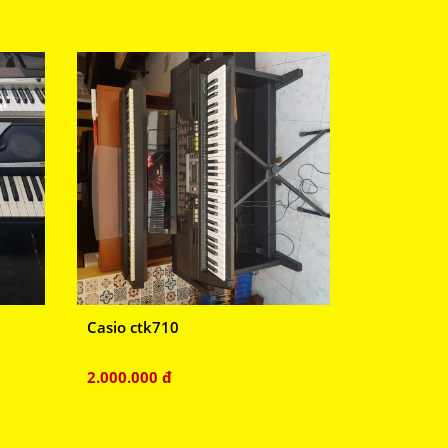
Casio ctk710
2.000.000 đ