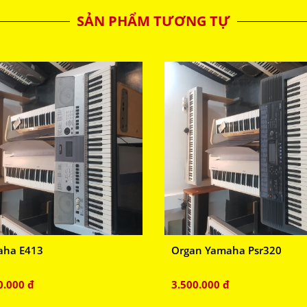
SẢN PHẨM TƯƠNG TỰ
aha E413
Organ Yamaha Psr320
0.000 đ
3.500.000 đ