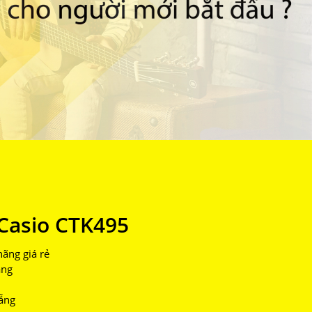
Casio CTK495
ãng giá rẻ
áng
ẵng