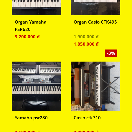
Organ Yamaha
Organ Casio CTK495
PSR620
3.200.000 đ
1.900.000 đ
1.850.000 đ
-3%
Yamaha psr280
Casio ctk710